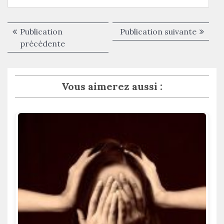
Navigation
Publica
Publication
Publication suivante
de
Publication
suivant
précédente
précédente :
l’article
Vous aimerez aussi :