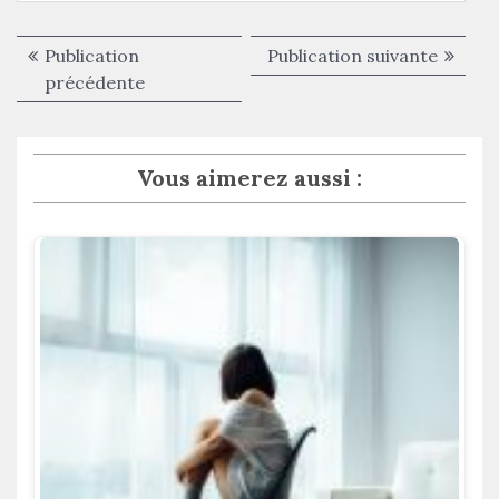
Navigation
Publica
Publication
Publication suivante
de
Publication
suivant
précédente
précédente :
l’article
Vous aimerez aussi :